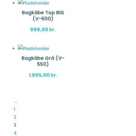
Bagkåbe Top Blå
(V-600)
999,00
kr.
Bagkåbe Grå (V-
550)
1.695,00
kr.
←
1
2
3
4