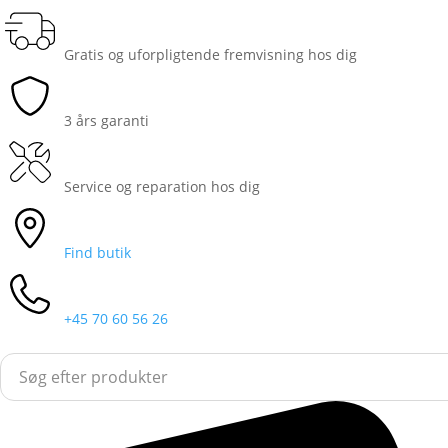
Gratis og uforpligtende fremvisning hos dig
3 års garanti
Service og reparation hos dig
Find butik
+45 70 60 56 26