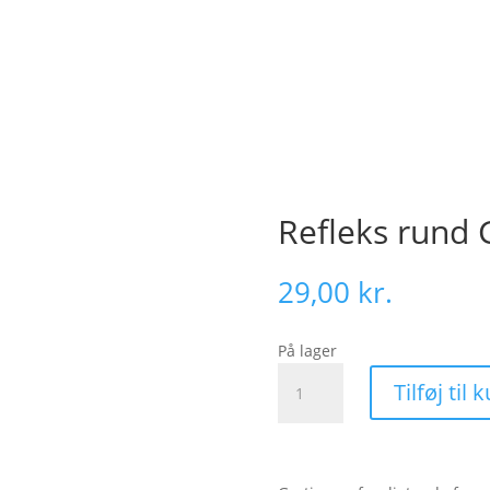
Refleks rund G
29,00
kr.
På lager
Refleks
Tilføj til 
rund
Gul
til
side