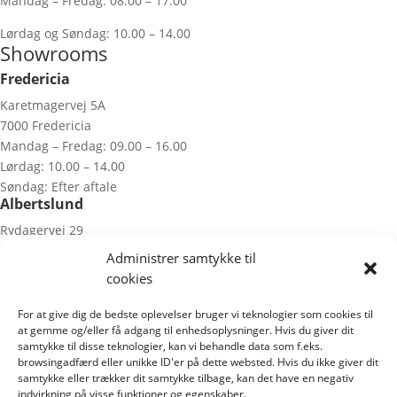
Mandag – Fredag: 08.00 – 17.00
Lørdag og Søndag: 10.00 – 14.00
Showrooms
Fredericia
Karetmagervej 5A
7000 Fredericia
Mandag – Fredag: 09.00 – 16.00
Lørdag: 10.00 – 14.00
Søndag: Efter aftale
Albertslund
Rydagervej 29
2620 Albertslund
Administrer samtykke til
Tirsdag, Lørdag & Søndag: Efter aftale
cookies
Alle andre dage: 10.00 – 16.00
Aalborg
For at give dig de bedste oplevelser bruger vi teknologier som cookies til
at gemme og/eller få adgang til enhedsoplysninger. Hvis du giver dit
Nibevej 20A (City Syd)
samtykke til disse teknologier, kan vi behandle data som f.eks.
9200 Aalborg SV
browsingadfærd eller unikke ID'er på dette websted. Hvis du ikke giver dit
Mandag – Fredag: 09.30 – 17.00
samtykke eller trækker dit samtykke tilbage, kan det have en negativ
indvirkning på visse funktioner og egenskaber.
Første weekend i hver måned: