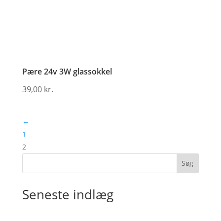
Pære 24v 3W glassokkel
39,00
kr.
←
1
2
Søg
Seneste indlæg