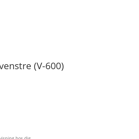
 venstre (V-600)
visning hos dig