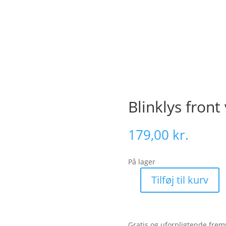
Blinklys front
179,00
kr.
På lager
Tilføj til kurv
Blinklys
front
venstre
(V-
Gratis og uforpligtende frem