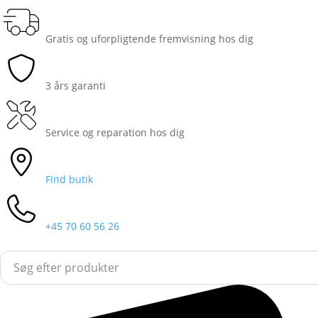
Gratis og uforpligtende fremvisning hos dig
3 års garanti
Service og reparation hos dig
Find butik
+45 70 60 56 26