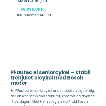
Movi CX 16″/20″
56.995,00
kr.
HMI-nummer: 148541
PFautec el seniorcykel – stabil
trehjulet elcykel med Bosch
motor
En PFautec el seniorcykel er det ideelle valg for dig,
der ønsker maksimal stabilitet, komfort og tryghed
i hverdagen. Med tre hjul og en kraftfuld Bosch