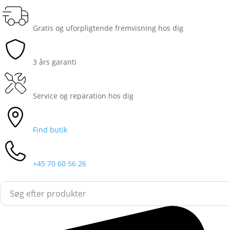
Gratis og uforpligtende fremvisning hos dig
3 års garanti
Service og reparation hos dig
Find butik
+45 70 60 56 26