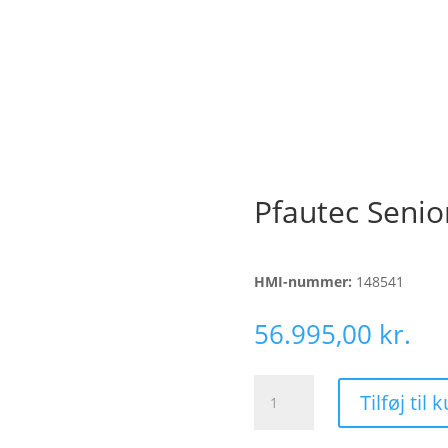
Pfautec Senio
HMI-nummer:
148541
56.995,00
kr.
Pfautec
Tilføj til 
Seniorcykel
Movi