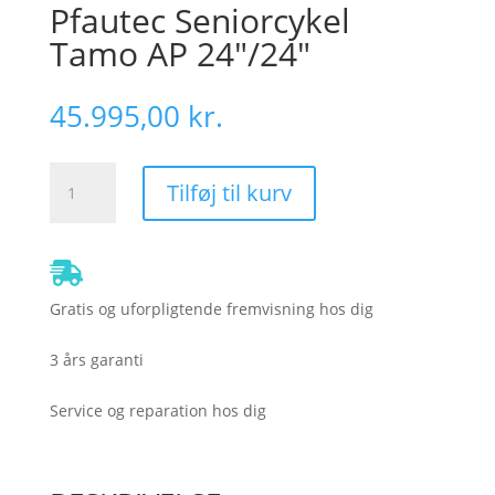
Pfautec Seniorcykel
Tamo AP 24″/24″
45.995,00
kr.
Pfautec
Tilføj til kurv
Seniorcykel
Tamo
AP
24"/24"
antal
Gratis og uforpligtende fremvisning hos dig
3 års garanti
Service og reparation hos dig