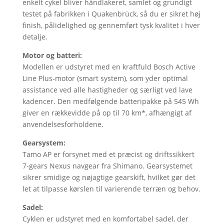
enkelt cykel bliver håndlakeret, samlet og grundigt
testet på fabrikken i
Quakenbrück
, så du er sikret høj
finish, pålidelighed og gennemført tysk kvalitet i hver
detalje.
Motor og batteri:
Modellen er udstyret med en kraftfuld Bosch Active
Line Plus-motor (smart system), som yder optimal
assistance ved alle hastigheder og særligt ved lave
kadencer. Den medfølgende batteripakke på 545 Wh
giver en rækkevidde på op til 70 km*, afhængigt af
anvendelsesforholdene.
Gearsystem:
Tamo AP er forsynet med et præcist og driftssikkert
7-gears Nexus navgear fra Shimano. Gearsystemet
sikrer smidige og nøjagtige gearskift, hvilket gør det
let at tilpasse kørslen til varierende terræn og behov.
Sadel:
Cyklen er udstyret med en komfortabel sadel, der