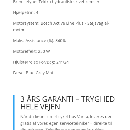
Bremsetype:
Tektro hydraulisk skivebremser
Hjælpetrin:
4
Motorsystem:
Bosch Active Line Plus - Støjsvag el-
motor
Maks. Assistance (%):
340%
Motoreffekt:
250 W
Hjulstørrelse For/Bag:
24"/24"
Farve:
Blue Grey Matt
3 ÅRS GARANTI – TRYGHED
HELE VEJEN
Når du køber en el-cykel hos Varsø, leveres den
gratis af vores egen servicetekniker – direkte til
din adresse. Teknikeren gennemgår cyklen