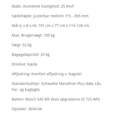
Maks. Assisteret hastighed:
25 km/t
Sædehøjde:
Justerbar mellem 715 - 895 mm
Mål (L x B x H):
191 cm x 77 cm x 119-128 cm
Max. Brugervægt:
100 kg
Vægt:
52 kg
Bagagekapcitet:
20 kg
Drivline:
Kæde
Affjedring:
Komfort affjedring v. bagstel
Standardudstyr:
Schwalbe Marathon Plus dæk, Lås,
For- og baglygte
Batteri:
Bosch 545 Wh (Kan opgraderes til 725 Wh)
Oplader:
36V4.0A