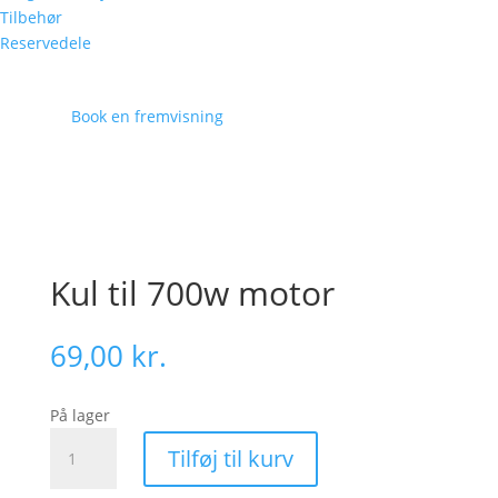
Tilbehør
Reservedele
Book en fremvisning
Kul til 700w motor
69,00
kr.
På lager
Kul
Tilføj til kurv
til
700w