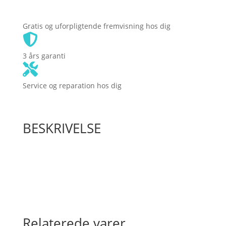
700w
motor
Gratis og uforpligtende fremvisning hos dig
antal
3 års garanti
Service og reparation hos dig
BESKRIVELSE
Relaterede varer