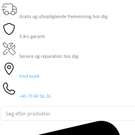
Gratis og uforpligtende fremvisning hos dig
3 års garanti
Service og reparation hos dig
Find butik
+45 70 60 56 26