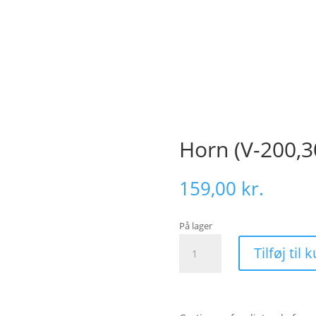
Horn (V-200,3
159,00
kr.
På lager
Horn
Tilføj til 
(V-
200,300,400,500,600)
antal