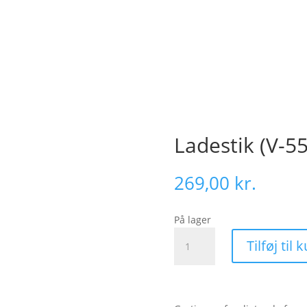
Ladestik (V-55
269,00
kr.
På lager
Ladestik
Tilføj til 
(V-
550)
antal