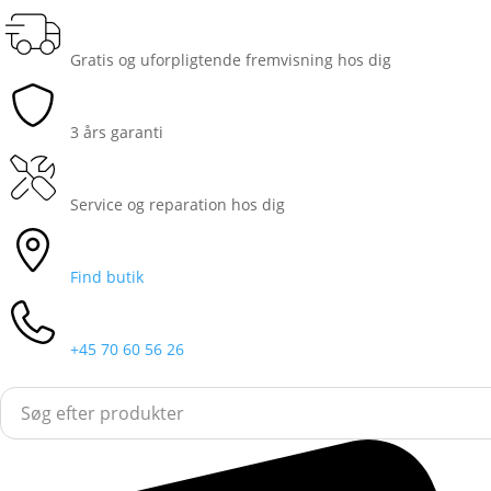
Gratis og uforpligtende fremvisning hos dig
3 års garanti
Service og reparation hos dig
Find butik
+45 70 60 56 26