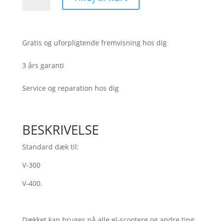
4.10/3.50-
5
(V-
300,400)
Gratis og uforpligtende fremvisning hos dig
antal
3 års garanti
Service og reparation hos dig
BESKRIVELSE
Standard dæk til:
V-300
V-400.
Dækket kan bruges på alle el-scootere og andre ting,