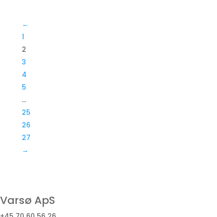
←
1
2
3
4
5
…
25
26
27
→
Varsø ApS
+45 70 60 56 26