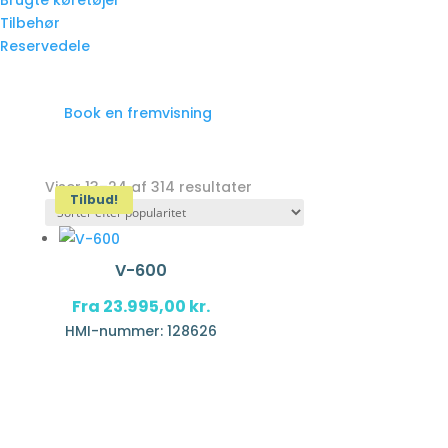
Brugte køretøjer
Tilbehør
Reservedele
Book en fremvisning
Viser 13–24 af 314 resultater
Tilbud!
V-600
Fra
23.995,00
kr.
HMI-nummer: 128626