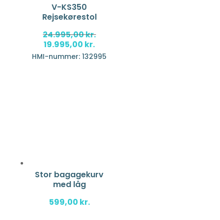
V-KS350
Rejsekørestol
24.995,00
kr.
Den
Den
19.995,00
kr.
oprindelige
aktuelle
HMI-nummer: 132995
pris
pris
var:
er:
24.995,00 kr..
19.995,00 kr..
Stor bagagekurv
med låg
599,00
kr.