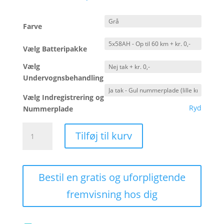
Farve
Vælg Batteripakke
Vælg
Undervognsbehandling
Vælg Indregistrering og
Ryd
Nummerplade
Varsø
Tilføj til kurv
V3
|
25
km/t
Bestil en gratis og uforpligtende
|
fremvisning hos dig
Håndbremser
antal