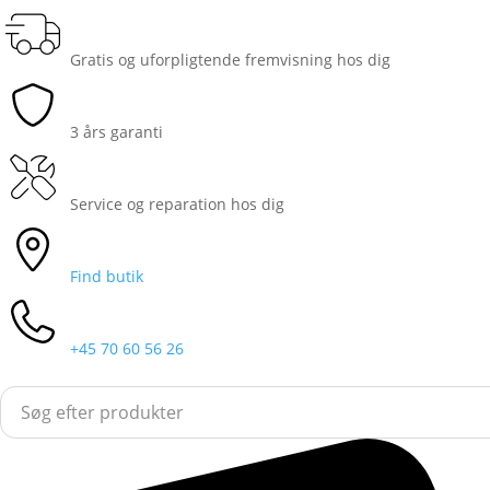
Gratis og uforpligtende fremvisning hos dig
3 års garanti
Service og reparation hos dig
Find butik
+45 70 60 56 26