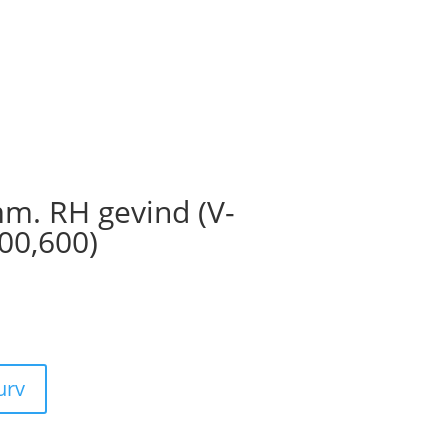
m. RH gevind (V-
00,600)
kurv