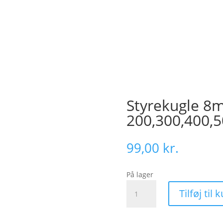
Styrekugle 8m
200,300,400,5
99,00
kr.
På lager
Styrekugle
Tilføj til 
8mm.
RH
gevind