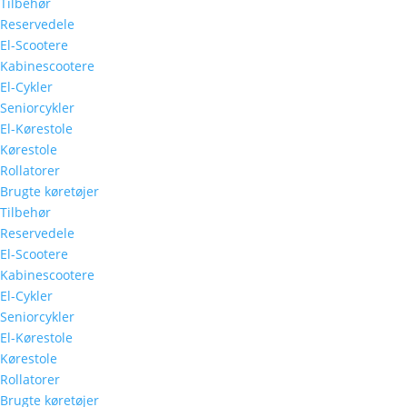
Tilbehør
Reservedele
El-Scootere
Kabinescootere
El-Cykler
Seniorcykler
El-Kørestole
Kørestole
Rollatorer
Brugte køretøjer
Tilbehør
Reservedele
El-Scootere
Kabinescootere
El-Cykler
Seniorcykler
El-Kørestole
Kørestole
Rollatorer
Brugte køretøjer