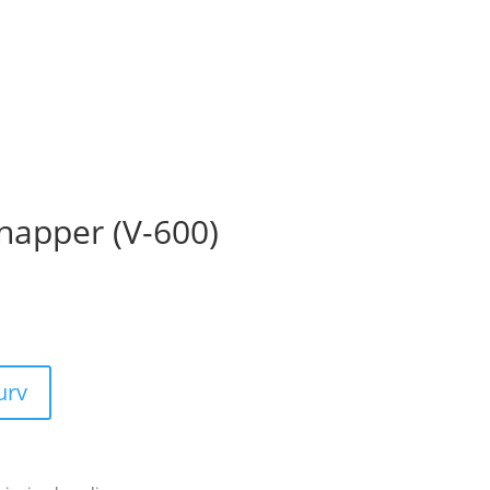
knapper (V-600)
kurv