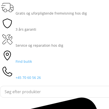
Gratis og uforpligtende fremvisning hos dig
3 års garanti
Service og reparation hos dig
Find butik
+45 70 60 56 26