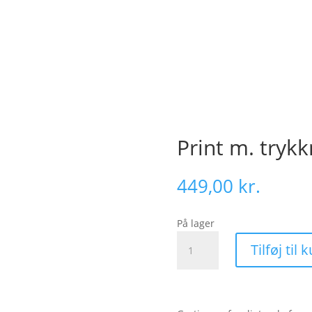
Print m. tryk
449,00
kr.
På lager
Print
Tilføj til 
m.
trykknapper
(V-
600)