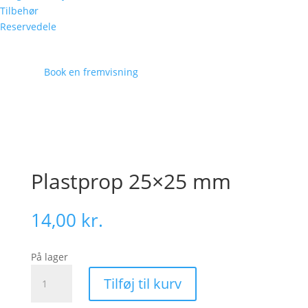
Tilbehør
Reservedele
Book en fremvisning
Plastprop 25×25 mm
14,00
kr.
På lager
Plastprop
Tilføj til kurv
25x25
mm