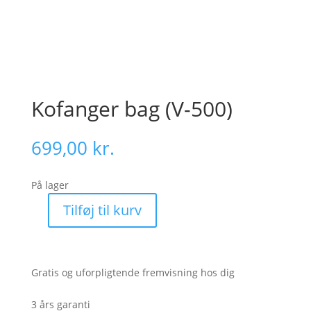
Kofanger bag (V-500)
699,00
kr.
På lager
Tilføj til kurv
Kofanger
bag
(V-
500)
Gratis og uforpligtende fremvisning hos dig
antal
3 års garanti