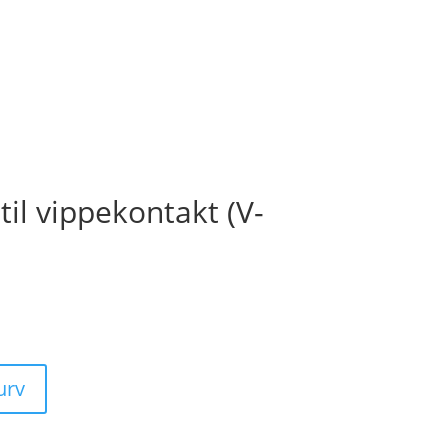
l vippekontakt (V-
kurv