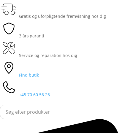
Gratis og uforpligtende fremvisning hos dig
3 års garanti
Service og reparation hos dig
Find butik
+45 70 60 56 26