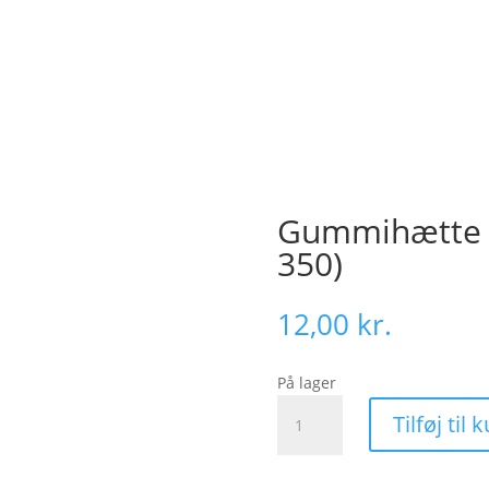
Gummihætte ti
350)
12,00
kr.
På lager
Gummihætte
Tilføj til 
til
vippekontakt
(V-