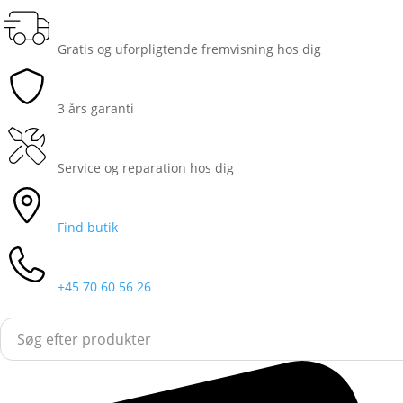
Gratis og uforpligtende fremvisning hos dig
3 års garanti
Service og reparation hos dig
Find butik
+45 70 60 56 26