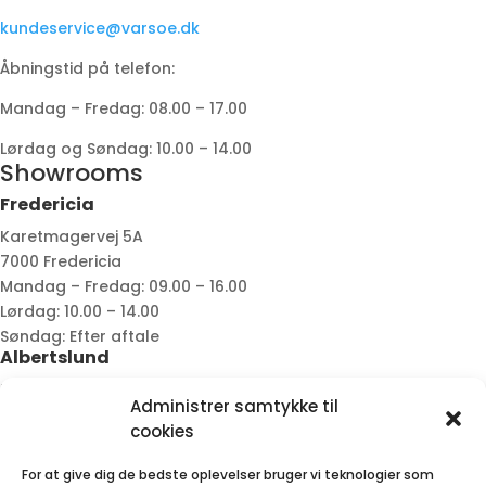
kundeservice@varsoe.dk
Åbningstid på telefon:
Mandag – Fredag: 08.00 – 17.00
Lørdag og Søndag: 10.00 – 14.00
Showrooms
Fredericia
Karetmagervej 5A
7000 Fredericia
Mandag – Fredag: 09.00 – 16.00
Lørdag: 10.00 – 14.00
Søndag: Efter aftale
Albertslund
Rydagervej 29
Administrer samtykke til
2620 Albertslund
cookies
Tirsdag, Lørdag & Søndag: Efter aftale
Alle andre dage: 10.00 – 16.00
For at give dig de bedste oplevelser bruger vi teknologier som
Aalborg