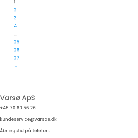
1
2
3
4
…
25
26
27
→
Varsø ApS
+45 70 60 56 26
kundeservice@varsoe.dk
Åbningstid på telefon: